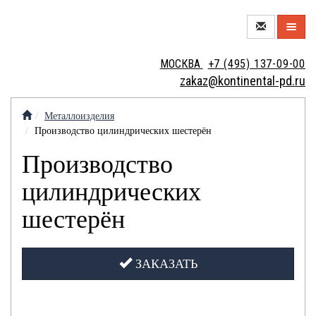
О
МОСКВА
+7 (495) 137-09-00
КОМПАНИИ
zakaz@kontinental-pd.ru
НОВЫЙ
ЦЕХ
Металлоизделия
Производство цилиндрических шестерён
МЕТАЛЛОТОРГОВЛЯ
Производство
цилиндрических
МЕТАЛЛООБРАБОТКА
шестерён
МЕТАЛЛОИЗДЕЛИЯ
ЗАКАЗАТЬ
КОНТАКТЫ
КРАНОВЫЕ
ВАКАНСИИ